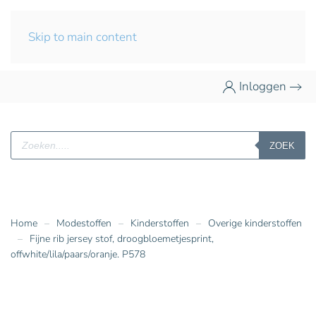
Skip to main content
Inloggen
Producten
ZOEK
zoeken
Home
Modestoffen
Kinderstoffen
Overige kinderstoffen
Fijne rib jersey stof, droogbloemetjesprint,
offwhite/lila/paars/oranje. P578