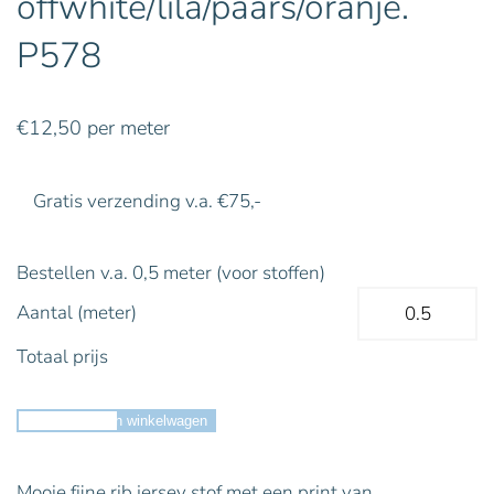
offwhite/lila/paars/oranje.
P578
€
12,50
per meter
Gratis verzending v.a. €75,-
Bestellen v.a. 0,5 meter (voor stoffen)
Aantal (meter)
Totaal prijs
Toevoegen aan winkelwagen
Mooie fijne rib jersey stof met een print van