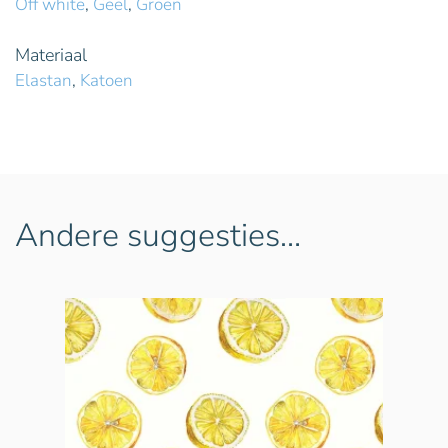
Off white
,
Geel
,
Groen
Materiaal
Elastan
,
Katoen
Andere suggesties…