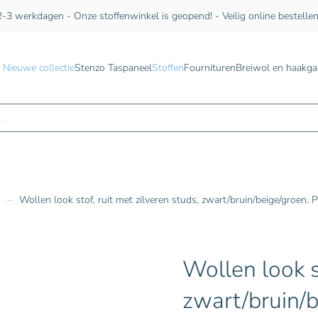
-3 werkdagen - Onze stoffenwinkel is geopend! - Veilig online bestelle
Nieuwe collectie
Stenzo Taspaneel
Stoffen
Fournituren
Breiwol en haakga
n
Wollen look stof, ruit met zilveren studs, zwart/bruin/beige/groen. 
Wollen look st
zwart/bruin/