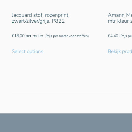
Jacquard stof, rozenprint,
Amann Met
zwart/zilver/grijs. P822
mtr kleur
€
18,00
per meter
€
4,40
(Prijs per meter voor stoffen)
(Prijs p
Select options
Bekijk pro