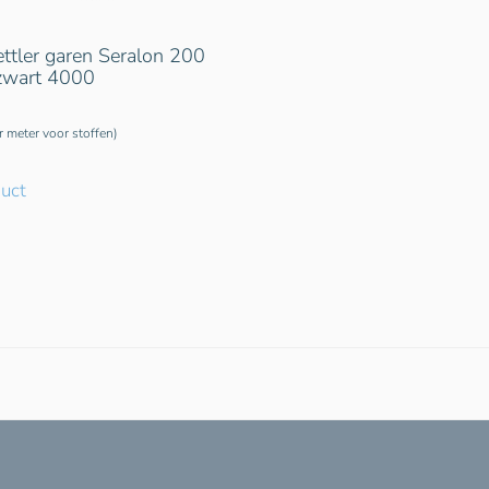
tler garen Seralon 200
 zwart 4000
er meter voor stoffen)
duct