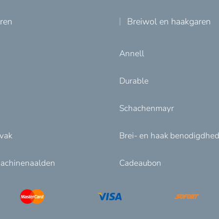
uren
Breiwol en haakgaren
Annell
Durable
Schachenmayr
nvak
Brei- en haak benodigdhe
achinenaalden
Cadeaubon