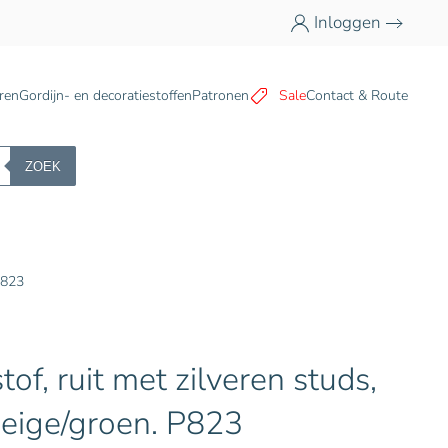
Inloggen
n
ren
Gordijn- en decoratiestoffen
Patronen
Sale
Contact & Route
ZOEK
P823
of, ruit met zilveren studs,
beige/groen. P823