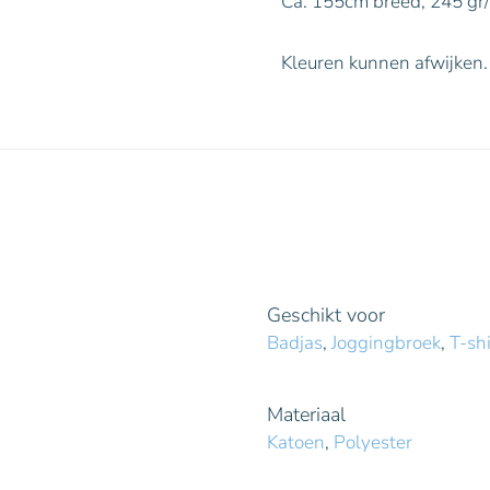
Ca. 155cm breed, 245 gr
Kleuren kunnen afwijken.
Geschikt voor
Badjas
,
Joggingbroek
,
T-shi
Materiaal
Katoen
,
Polyester