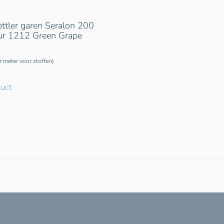
tler garen Seralon 200
eur 1212 Green Grape
er meter voor stoffen)
duct