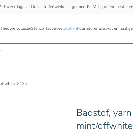
-3 werkdagen - Onze stoffenwinkel is geopend! - Veilig online bestelle
Nieuwe collectie
Stenzo Taspaneel
Stoffen
Fournituren
Breiwol en haakga
n
/offwhite. X125
Badstof, yarn
mint/offwhit