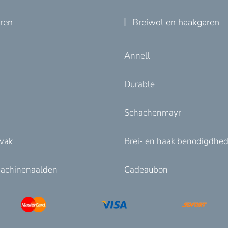
uren
Breiwol en haakgaren
Annell
Durable
Schachenmayr
nvak
Brei- en haak benodigdhe
achinenaalden
Cadeaubon