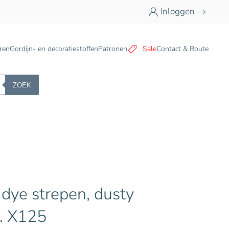
Inloggen
n
ren
Gordijn- en decoratiestoffen
Patronen
Sale
Contact & Route
ZOEK
 dye strepen, dusty
e. X125