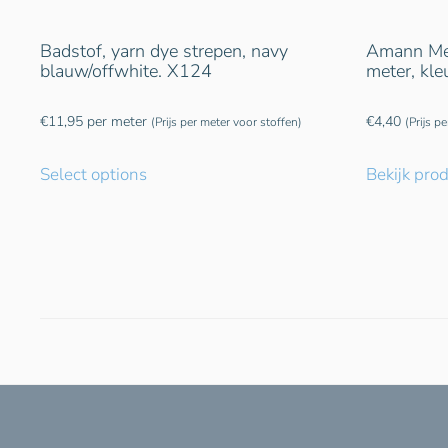
Badstof, yarn dye strepen, navy
Amann Met
blauw/offwhite. X124
meter, kl
€
11,95
per meter
€
4,40
(Prijs per meter voor stoffen)
(Prijs p
Select options
Bekijk pro