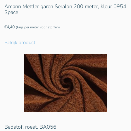
Amann Mettler garen Seralon 200 meter, kleur 0954
Space
€
4,40
(Prijs per meter voor stoffen)
Bekijk product
Badstof, roest. BA056