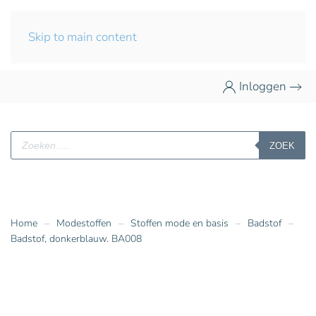
Skip to main content
Inloggen
Producten
ZOEK
zoeken
Home
Modestoffen
Stoffen mode en basis
Badstof
Badstof, donkerblauw. BA008