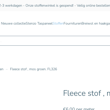
-3 werkdagen - Onze stoffenwinkel is geopend! - Veilig online bestelle
Nieuwe collectie
Stenzo Taspaneel
Stoffen
Fournituren
Breiwol en haakga
n
fen
Fleece stof , mos groen. FL326
Fleece stof ,
€
6,00
per meter