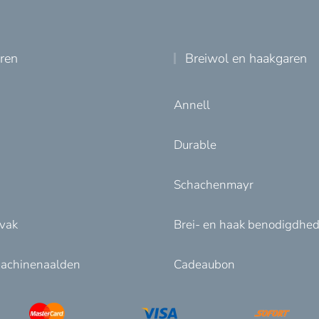
uren
Breiwol en haakgaren
Annell
Durable
Schachenmayr
nvak
Brei- en haak benodigdhe
achinenaalden
Cadeaubon