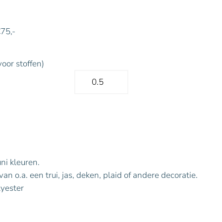
€75,-
voor stoffen)
uni kleuren.
n o.a. een trui, jas, deken, plaid of andere decoratie.
yester
.