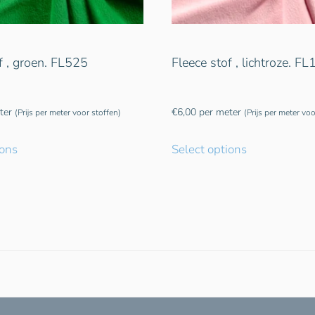
f , groen. FL525
Fleece stof , lichtroze. F
ter
€
6,00
per meter
(Prijs per meter voor stoffen)
(Prijs per meter voo
ions
Select options