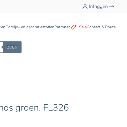
Inloggen
n
ren
Gordijn- en decoratiestoffen
Patronen
Sale
Contact & Route
ZOEK
 mos groen. FL326