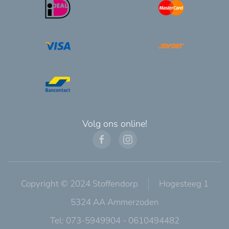
Volg ons online!
Copyright © 2024 Stoffendorp
Hogesteeg 1
5324 AA Ammerzoden
Tel: 073-5949904 - 0610494482