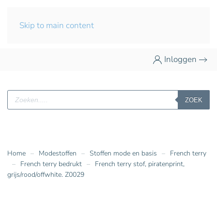
Skip to main content
Inloggen
Producten
ZOEK
zoeken
Home
Modestoffen
Stoffen mode en basis
French terry
French terry bedrukt
French terry stof, piratenprint,
grijs/rood/offwhite. Z0029