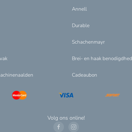
Annell
Durable
Schachenmayr
nvak
Brei- en haak benodigdhe
achinenaalden
Cadeaubon
Volg ons online!