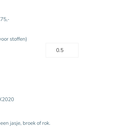
€75,-
voor stoffen)
s X2020
en jasje, broek of rok.