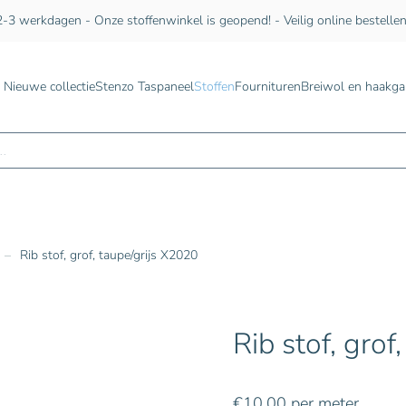
-3 werkdagen - Onze stoffenwinkel is geopend! - Veilig online bestelle
Nieuwe collectie
Stenzo Taspaneel
Stoffen
Fournituren
Breiwol en haakga
n
Rib stof, grof, taupe/grijs X2020
Rib stof, grof
€
10,00
per meter