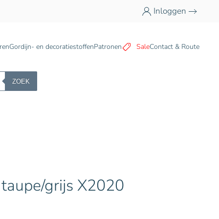
Inloggen
n
ren
Gordijn- en decoratiestoffen
Patronen
Sale
Contact & Route
ZOEK
, taupe/grijs X2020