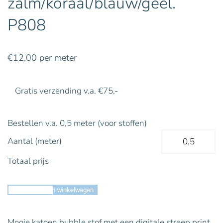
zalm/koraal/blauw/geel.
P808
€
12,00
per meter
Gratis verzending v.a. €75,-
Bestellen v.a. 0,5 meter (voor stoffen)
Aantal (meter)
Totaal prijs
Toevoegen aan winkelwagen
Mooie katoen bubble stof met een digitale streep print.