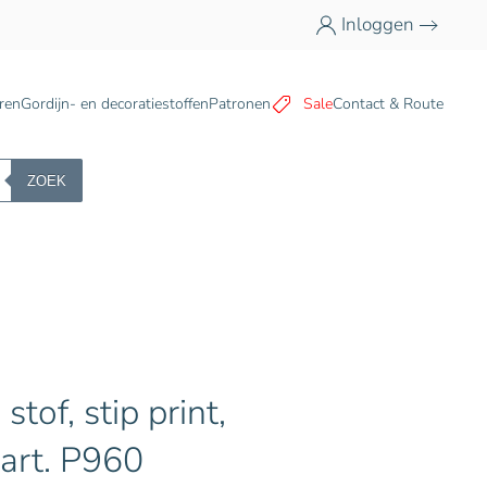
Inloggen
n
ren
Gordijn- en decoratiestoffen
Patronen
Sale
Contact & Route
ZOEK
stof, stip print,
art. P960