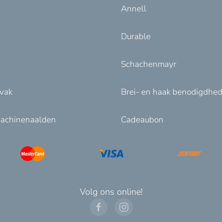
Annell
Durable
Schachenmayr
nvak
Brei- en haak benodigdhe
achinenaalden
Cadeaubon
Volg ons online!