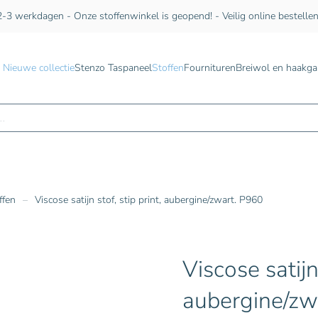
-3 werkdagen - Onze stoffenwinkel is geopend! - Veilig online bestelle
Nieuwe collectie
Stenzo Taspaneel
Stoffen
Fournituren
Breiwol en haakga
n
ffen
Viscose satijn stof, stip print, aubergine/zwart. P960
Viscose satijn 
aubergine/zw