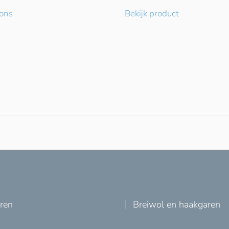
ions
Bekijk product
uren
Breiwol en haakgaren