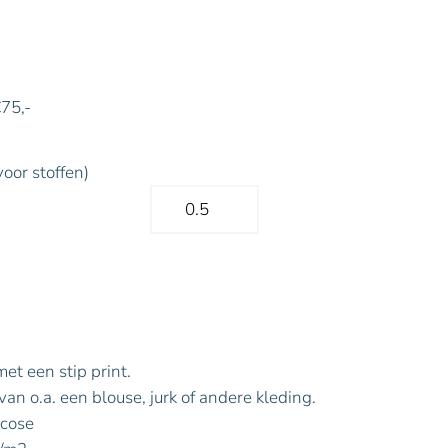
€75,-
voor stoffen)
met een stip print.
an o.a. een blouse, jurk of andere kleding.
scose