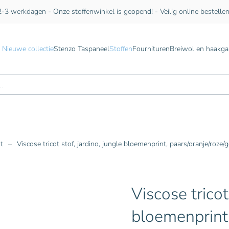
-3 werkdagen - Onze stoffenwinkel is geopend! - Veilig online bestelle
Nieuwe collectie
Stenzo Taspaneel
Stoffen
Fournituren
Breiwol en haakga
n
kt
Viscose tricot stof, jardino, jungle bloemenprint, paars/oranje/roze/
Viscose tricot
bloemenprint,