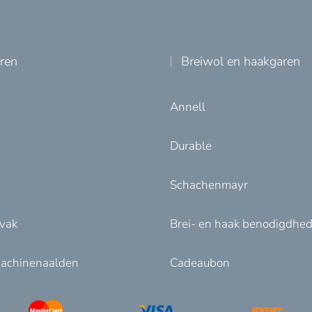
uren
Breiwol en haakgaren
Annell
Durable
Schachenmayr
nvak
Brei- en haak benodigdhe
achinenaalden
Cadeaubon