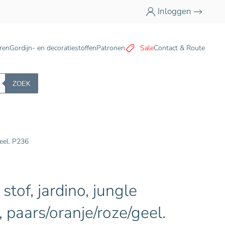
Inloggen
n
ren
Gordijn- en decoratiestoffen
Patronen
Sale
Contact & Route
ZOEK
geel. P236
 stof, jardino, jungle
 paars/oranje/roze/geel.