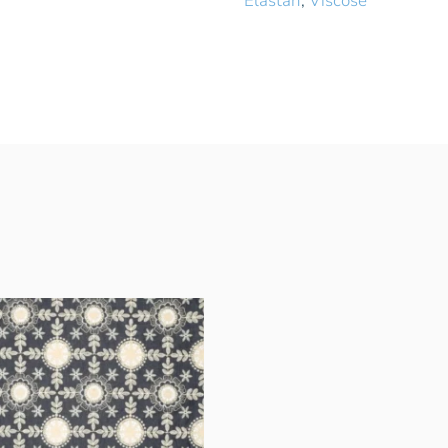
Elastan
,
Viscose