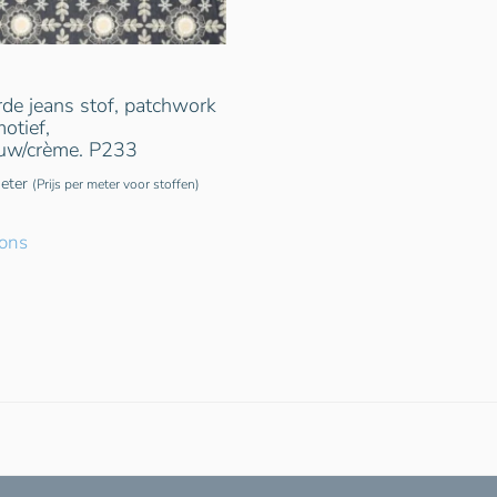
de jeans stof, patchwork
otief,
uw/crème. P233
eter
(Prijs per meter voor stoffen)
ions