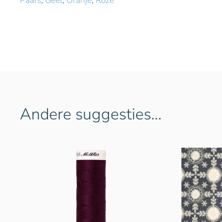
Paars
,
Geel
,
Oranje
,
Roze
Andere suggesties…