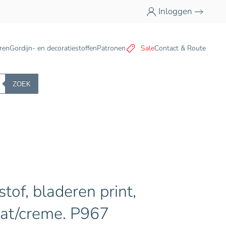
Inloggen
n
ren
Gordijn- en decoratiestoffen
Patronen
Sale
Contact & Route
ZOEK
stof, bladeren print,
at/creme. P967