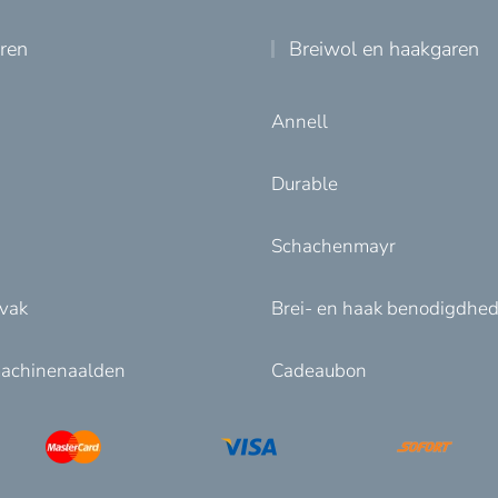
uren
Breiwol en haakgaren
Annell
Durable
Schachenmayr
nvak
Brei- en haak benodigdhe
achinenaalden
Cadeaubon