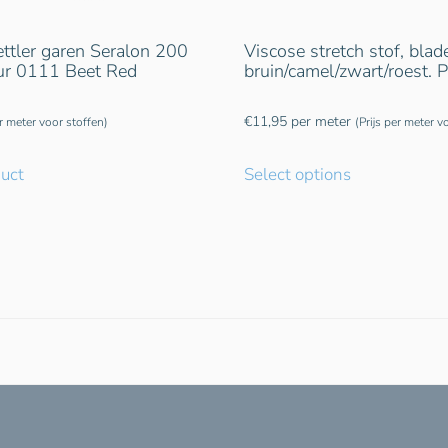
tler garen Seralon 200
Viscose stretch stof, blade
eur 0111 Beet Red
bruin/camel/zwart/roest.
€
11,95
per meter
er meter voor stoffen)
(Prijs per meter v
duct
Select options