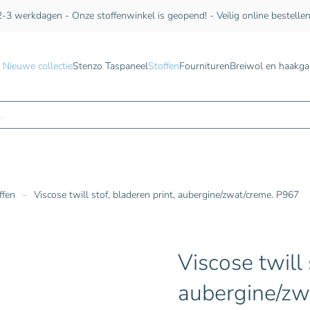
-3 werkdagen - Onze stoffenwinkel is geopend! - Veilig online bestelle
Nieuwe collectie
Stenzo Taspaneel
Stoffen
Fournituren
Breiwol en haakga
n
ffen
Viscose twill stof, bladeren print, aubergine/zwat/creme. P967
Viscose twill 
aubergine/zw