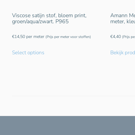
Viscose satijn stof, bloem print,
Amann Met
groen/aqua/zwart. P965
meter, kl
€
14,50
per meter
€
4,40
(Prijs per meter voor stoffen)
(Prijs p
Select options
Bekijk pro