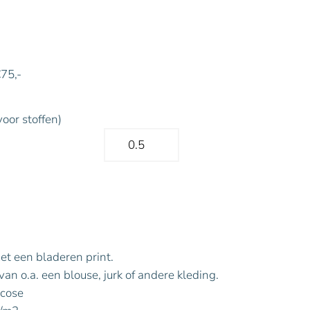
€75,-
voor stoffen)
met een bladeren print.
an o.a. een blouse, jurk of andere kleding.
scose