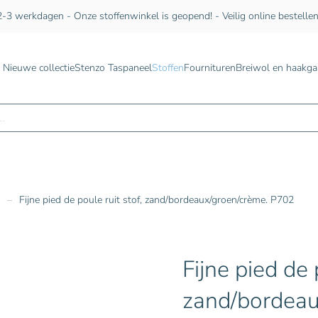
-3 werkdagen - Onze stoffenwinkel is geopend! - Veilig online bestelle
Nieuwe collectie
Stenzo Taspaneel
Stoffen
Fournituren
Breiwol en haakga
n
Fijne pied de poule ruit stof, zand/bordeaux/groen/crème. P702
Fijne pied de 
zand/bordeau