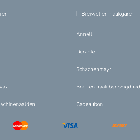
uren
Breiwol en haakgaren
Annell
Durable
Schachenmayr
nvak
Brei- en haak benodigdhe
achinenaalden
Cadeaubon