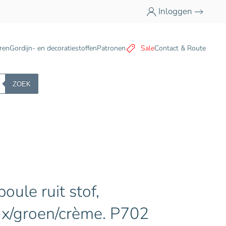
Inloggen
n
ren
Gordijn- en decoratiestoffen
Patronen
Sale
Contact & Route
ZOEK
poule ruit stof,
x/groen/crème. P702