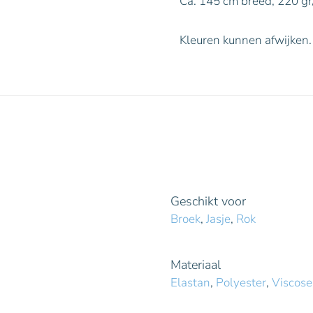
Ca. 145 cm breed, 220 gr
Kleuren kunnen afwijken.
Geschikt voor
Broek
,
Jasje
,
Rok
Materiaal
Elastan
,
Polyester
,
Viscose