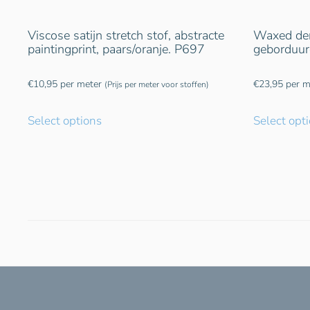
Viscose satijn stretch stof, abstracte
Waxed deni
paintingprint, paars/oranje. P697
geborduur
€
10,95
per meter
€
23,95
per m
(Prijs per meter voor stoffen)
Select options
Select opt