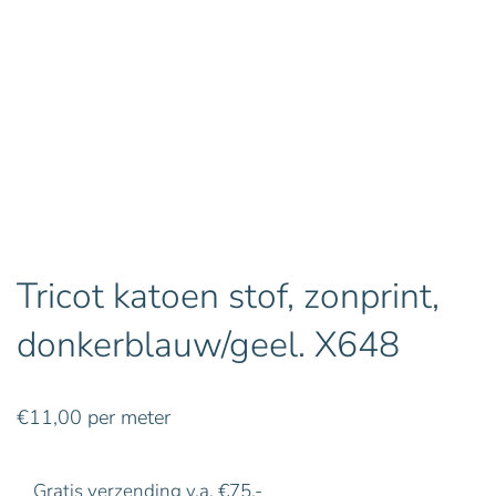
Tricot katoen stof, zonprint,
donkerblauw/geel. X648
€
11,00
per meter
Gratis verzending v.a. €75,-