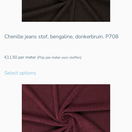
Chenille jeans stof, bengaline, donkerbruin. P708
€
11,50
per meter
(Prijs per meter voor stoffen)
Select options