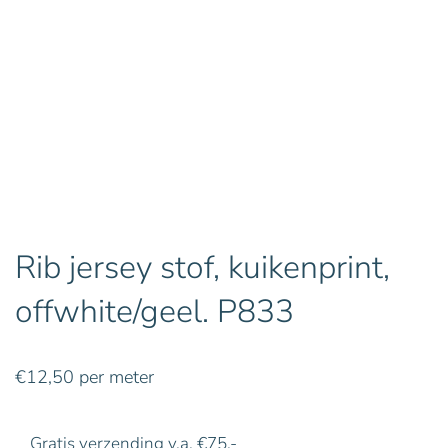
Rib jersey stof, kuikenprint,
offwhite/geel. P833
€
12,50
per meter
Gratis verzending v.a. €75,-