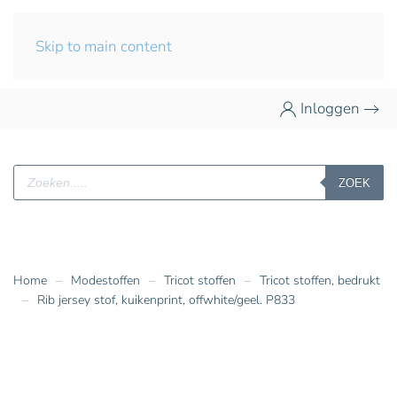
Skip to main content
Inloggen
Producten
ZOEK
zoeken
Home
Modestoffen
Tricot stoffen
Tricot stoffen, bedrukt
Rib jersey stof, kuikenprint, offwhite/geel. P833