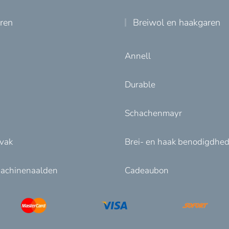
uren
Breiwol en haakgaren
Annell
Durable
Schachenmayr
nvak
Brei- en haak benodigdhe
achinenaalden
Cadeaubon