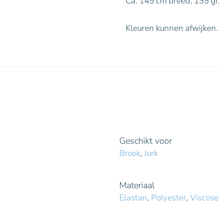
Ca. 145 cm breed, 135 gr
Kleuren kunnen afwijken.
Geschikt voor
Broek
,
Jurk
Materiaal
Elastan
,
Polyester
,
Viscose