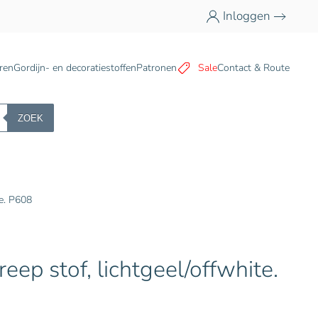
Inloggen
n
ren
Gordijn- en decoratiestoffen
Patronen
Sale
Contact & Route
ZOEK
te. P608
eep stof, lichtgeel/offwhite.