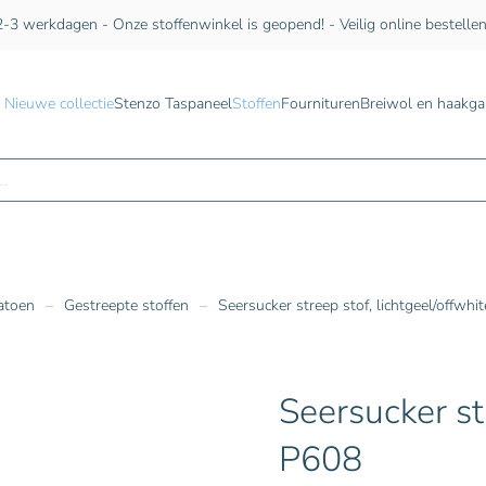
-3 werkdagen - Onze stoffenwinkel is geopend! - Veilig online bestelle
Nieuwe collectie
Stenzo Taspaneel
Stoffen
Fournituren
Breiwol en haakga
n
atoen
Gestreepte stoffen
Seersucker streep stof, lichtgeel/offwhi
Seersucker str
P608