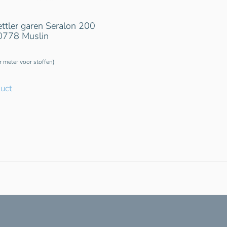
tler garen Seralon 200
 0778 Muslin
er meter voor stoffen)
duct