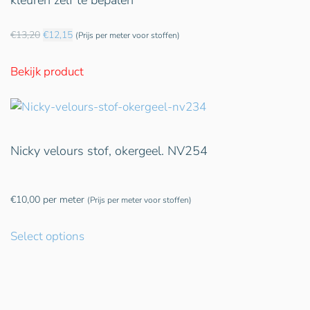
kleuren zelf te bepalen
€
13,20
€
12,15
(Prijs per meter voor stoffen)
Oorspronkelijke
Huidige
prijs
prijs
Bekijk product
was:
is:
€13,20.
€12,15.
Nicky velours stof, okergeel. NV254
€
10,00
per meter
(Prijs per meter voor stoffen)
Select options