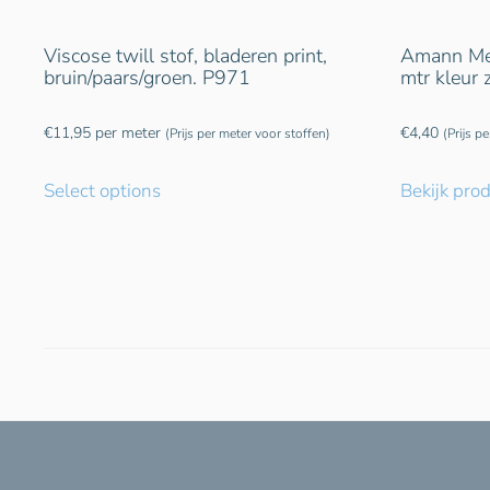
Viscose twill stof, bladeren print,
Amann Met
bruin/paars/groen. P971
mtr kleur
€
11,95
per meter
€
4,40
(Prijs per meter voor stoffen)
(Prijs p
Select options
Bekijk pro