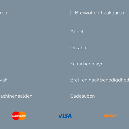
uren
Breiwol en haakgaren
Annell
Durable
Schachenmayr
nvak
Brei- en haak benodigdhe
achinenaalden
Cadeaubon