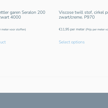
tler garen Seralon 200
Viscose twill stof, cirkel pr
 zwart 4000
zwart/creme. P970
€
11,95
per meter
er meter voor stoffen)
(Prijs per meter v
duct
Select options