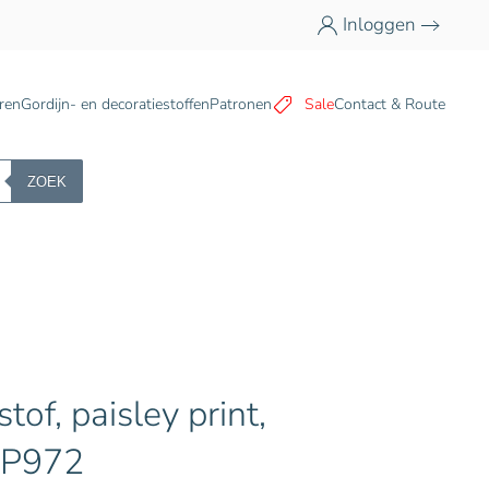
Inloggen
n
ren
Gordijn- en decoratiestoffen
Patronen
Sale
Contact & Route
ZOEK
stof, paisley print,
 P972