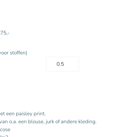
€75,-
voor stoffen)
et een paisley print.
an o.a. een blouse, jurk of andere kleding.
scose