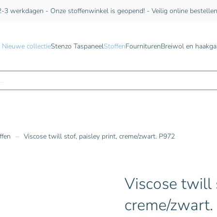
-3 werkdagen - Onze stoffenwinkel is geopend! - Veilig online bestelle
Nieuwe collectie
Stenzo Taspaneel
Stoffen
Fournituren
Breiwol en haakga
n
ffen
Viscose twill stof, paisley print, creme/zwart. P972
Viscose twill 
creme/zwart.