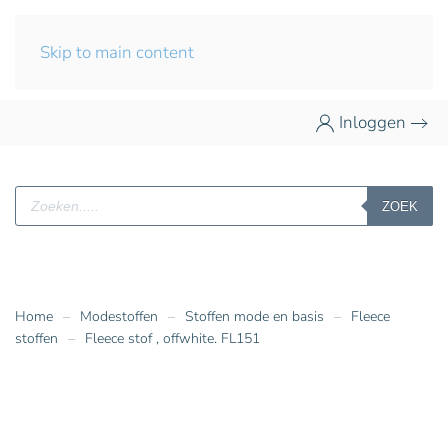
Skip to main content
Inloggen
Producten
ZOEK
zoeken
Home
Modestoffen
Stoffen mode en basis
Fleece
stoffen
Fleece stof , offwhite. FL151