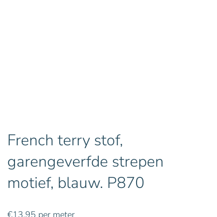
French terry stof,
garengeverfde strepen
motief, blauw. P870
€
13,95
per meter